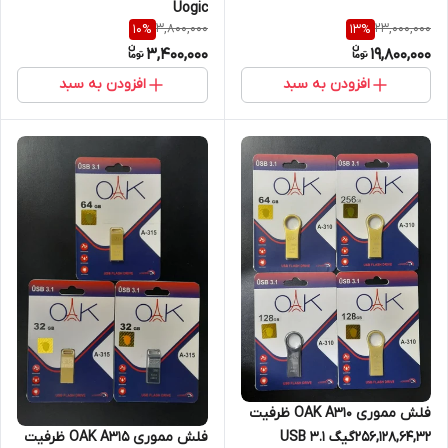
Uogic
3,800,000
23,000,000
10
%
13
%
3,400,000
19,800,000
افزودن به سبد
افزودن به سبد
فلش مموری OAK A310 ظرفیت
256,128,64,32گیگ USB 3.1
فلش مموری OAK A315 ظرفیت