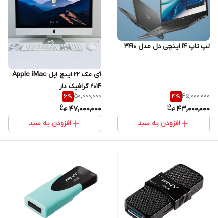
لپ تاپ 14 اینچی دل مدل 3410
آی مک 22 اینچ اپل Apple iMac
2014 گرافیک دار
50,000,000
45,000,000
6
%
4
%
47,000,000
43,000,000
افزودن به سبد
افزودن به سبد