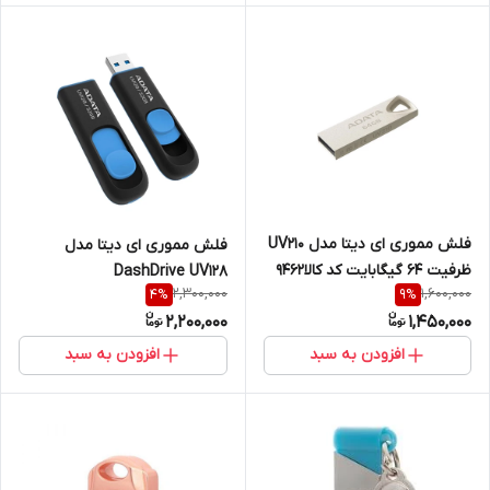
فلش مموری ای دیتا مدل UV210
فلش مموری ای دیتا مدل
ظرفیت 64 گیگابایت کد کالا9462
DashDrive UV128
2,300,000
1,600,000
4
%
9
%
2,200,000
1,450,000
افزودن به سبد
افزودن به سبد