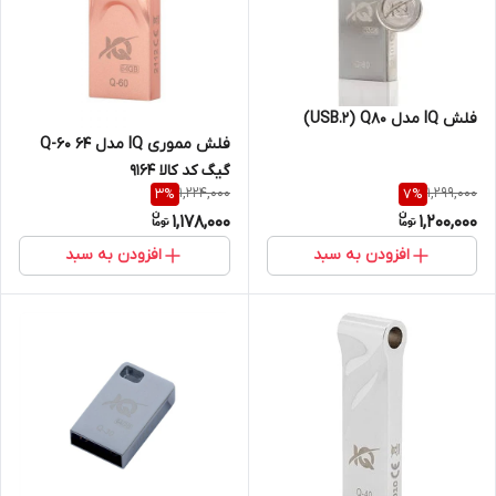
فلش IQ مدل USB.2) Q80)
فلش مموری IQ مدل Q-60 64
گیگ کد کالا 9164
1,224,000
1,299,000
3
%
7
%
1,178,000
1,200,000
افزودن به سبد
افزودن به سبد