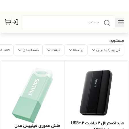
جستجو:
پربازدیدترین
برندها
قیمت
دسته‌بندی
فقط م
هارد اکسترنال 2 ترابایت USB3.2
فلش مموری فیلیپس مدل