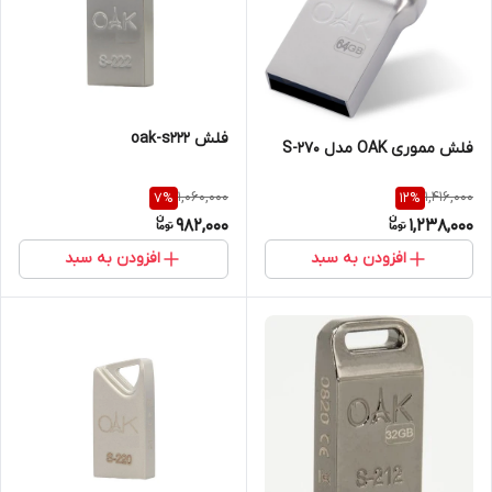
فلش oak-s222
فلش مموری OAK مدل S-270
1,060,000
1,416,000
7
%
12
%
982,000
1,238,000
افزودن به سبد
افزودن به سبد