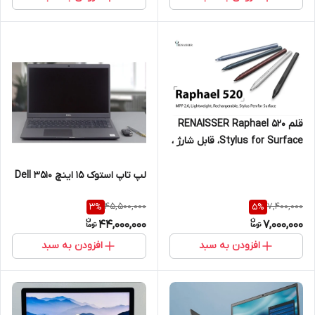
قلم RENAISSER Raphael 520
Stylus for Surface، قابل شارژ ،
ساخت تایوان، حساسیت فشار،
Match ALL Surface Pro ،
لپ تاپ استوک 15 اینچ Dell 3510
اتصال مغناطیسی به بدنه
45,500,000
7,400,000
3
%
5
%
44,000,000
7,000,000
افزودن به سبد
افزودن به سبد