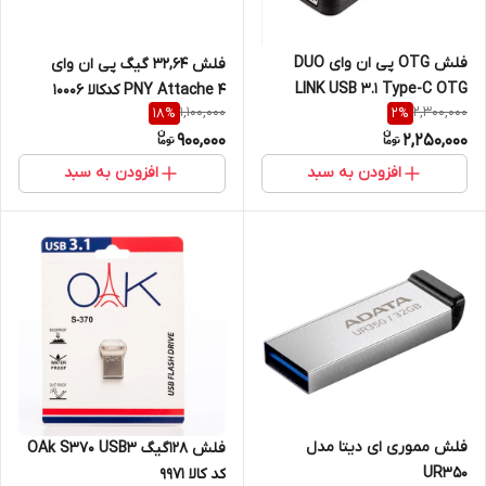
فلش OTG پی ان وای DUO
فلش 32,64 گیگ پی ان وای
LINK USB 3.1 Type-C OTG
PNY Attache 4 کدکالا 10006
1,100,000
2,300,000
18
%
2
%
900,000
2,250,000
افزودن به سبد
افزودن به سبد
فلش مموری ای دیتا مدل
فلش 128گیگ OAk S370 USB3
UR350
کد کالا 9971