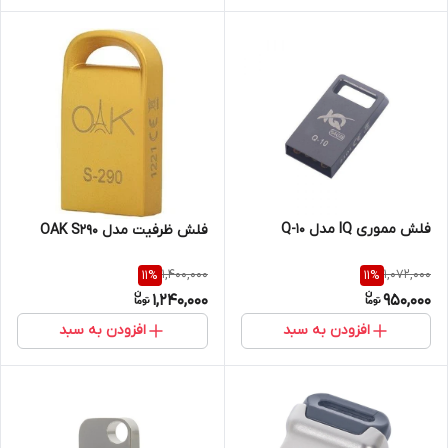
فلش مموری IQ مدل Q-10
فلش ظرفیت مدل OAK S290
1,400,000
1,072,000
11
%
11
%
1,240,000
950,000
افزودن به سبد
افزودن به سبد