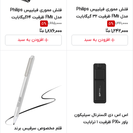
فلش مموری فیلیپس Philips
فلش مموری فیلیپس Philips
مدل FM11 ظرفیت 32 گیگابایت
مدل FM11 ظرفیت 64گیگابایت
USB 3.2
1,995,000
1,321,000
5
%
5
%
USB 3.2
1,876,000
1,242,000
افزودن به سبد
افزودن به سبد
اس اس دی اکسترنال سیلیکون
پاور PX10 ظرفیت 1 ترابایت
قلم مخصوص سرفیس برند