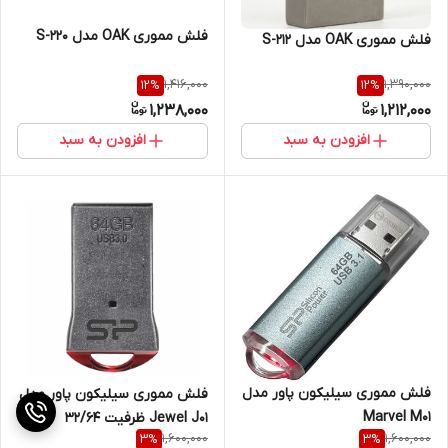
فلش مموری OAK مدل S-220
فلش مموری OAK مدل S-212
1,416,000
1,390,000
12
%
12
%
1,238,000
1,212,000
افزودن به سبد
افزودن به سبد
فلش مموری سیلیکون پاور مدل
فلش مموری سیلیکون پاور مدل
Marvel M01
Jewel J01 ظرفیت 32/64
1,600,000
1,600,000
3
%
3
%
گیگابایت کد کالا 5382