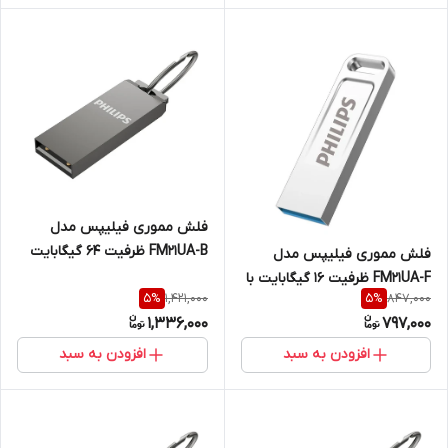
فلش مموری فیلیپس مدل
FM21UA-B ظرفیت 64 گیگابایت
فلش مموری فیلیپس مدل
USB2.0
FM21UA-F ظرفیت 16 گیگابایت با
1,421,000
847,000
5
%
5
%
رابط USB 2.0
1,336,000
797,000
افزودن به سبد
افزودن به سبد