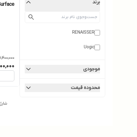
برند
بدنه
RENAISSER
Uogic
7,400,000
000,000
موجودی
محدوده قیمت
شارژر