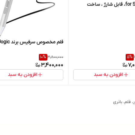
for Surface، قابل شارژ ، ساخت
تایوان، حساسیت فشار، Match ALL
Surface Pro ، اتصال مغناطیسی به
قلم مخصوص سرفیس برند Uogic
10
%
3,800,000
5
%
3,400,000
7,
افزودن به سبد
افزودن به سبد
، قلم، باتری