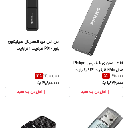
اس اس دی اکسترنال سیلیکون
پاور PX10 ظرفیت 1 ترابایت
فلش مموری فیلیپس Philips
مدل FM11 ظرفیت 64گیگابایت
23,000,000
1,995,000
13
%
5
%
USB 3.2
19,800,000
1,876,000
افزودن به سبد
افزودن به سبد