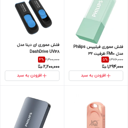
فلش مموری ای دیتا مدل
فلش مموری فیلیپس Philips
DashDrive UV128
مدل FM10 ظرفیت 32
2,300,000
1,376,000
4
%
5
%
گیگابایتUSB3.2
2,200,000
1,294,000
افزودن به سبد
افزودن به سبد