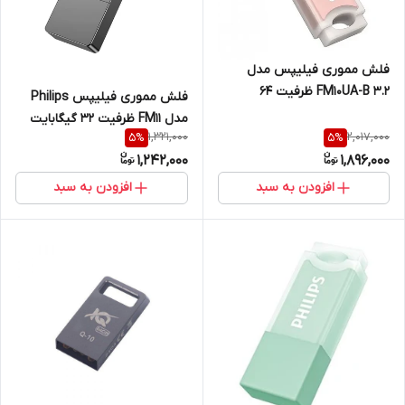
فلش مموری فیلیپس مدل
FM10UA-B 3.2 ظرفیت 64
فلش مموری فیلیپس Philips
گیگابایت با رابط USB 3.2
مدل FM11 ظرفیت 32 گیگابایت
1,321,000
2,017,000
5
%
5
%
USB 3.2
1,242,000
1,896,000
افزودن به سبد
افزودن به سبد