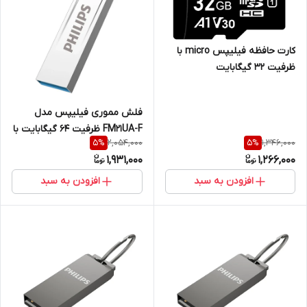
کارت حافظه فیلیپس micro با
ظرفیت 32 گیگابایت
فلش مموری فیلیپس مدل
FM21UA-F ظرفیت 64 گیگابایت با
2,054,000
1,346,000
5
%
5
%
رابط USB 3.2
1,931,000
1,266,000
افزودن به سبد
افزودن به سبد