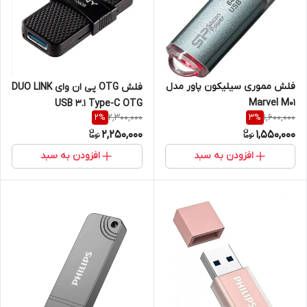
فلش مموری سیلیکون پاور مدل
فلش OTG پی ان وای DUO LINK
Marvel M01
USB 3.1 Type-C OTG
2,300,000
1,600,000
2
%
3
%
2,250,000
1,550,000
افزودن به سبد
افزودن به سبد