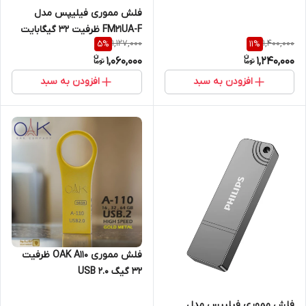
فلش مموری فیلیپس مدل
FM21UA-F ظرفیت 32 گیگابایت
1,127,000
1,400,000
5
%
11
%
1,060,000
1,240,000
افزودن به سبد
افزودن به سبد
فلش مموری OAK A110 ظرفیت
32 گیگ USB 2.0
فلش مموری فیلیپس مدل