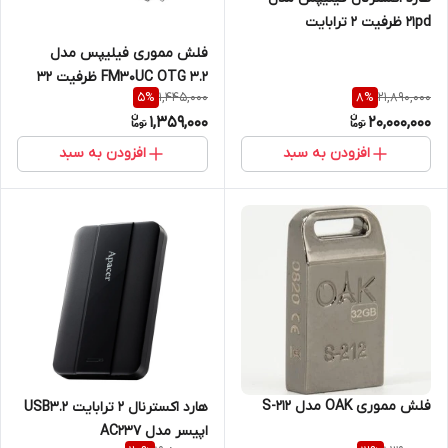
21pd ظرفیت 2 ترابایت
فلش مموری فیلیپس مدل
FM30UC OTG 3.2 ظرفیت 32
1,445,000
21,890,000
5
%
8
%
گیگابایت با رابط USB 3.2
1,359,000
20,000,000
افزودن به سبد
افزودن به سبد
فلش مموری OAK مدل S-212
هارد اکسترنال 2 ترابایت USB3.2
اپیسر مدل AC237