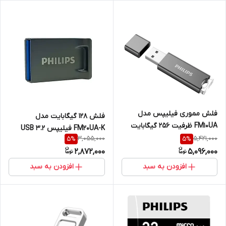
فلش مموری فیلیپس مدل
فلش 128 گیگابایت مدل
FM10UA ظرفیت ۲۵۶ گیگابایت
FM20UA-K فیلیپس USB 3.2
USB 3.2
3,055,000
5,421,000
5
%
5
%
2,872,000
5,096,000
افزودن به سبد
افزودن به سبد