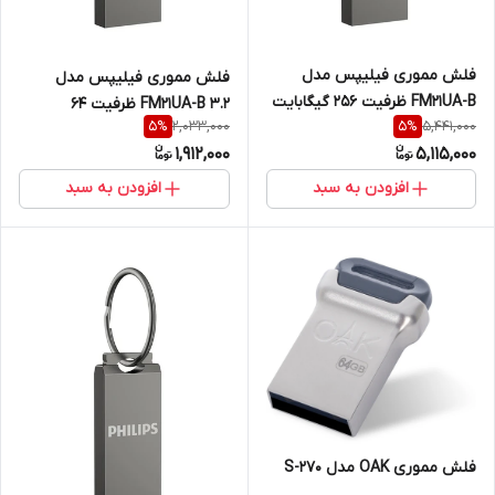
فلش مموری فیلیپس مدل
فلش مموری فیلیپس مدل
FM21UA-B ظرفیت 256 گیگابایت
FM21UA-B 3.2 ظرفیت 64
2,033,000
5,441,000
5
%
5
%
با رابط USB3.2
گیگابایت با رابط USB 3.2
1,912,000
5,115,000
افزودن به سبد
افزودن به سبد
فلش مموری OAK مدل S-270