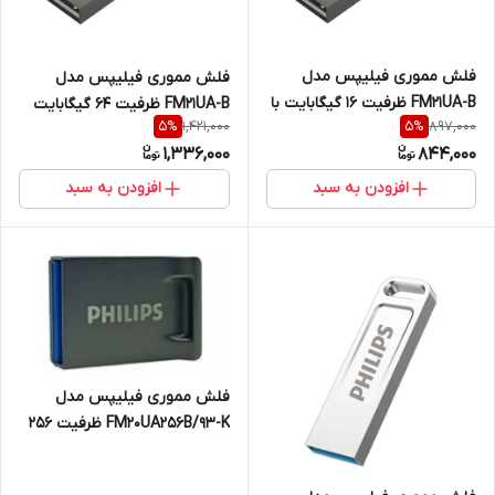
فلش مموری فیلیپس مدل
فلش مموری فیلیپس مدل
FM21UA-B ظرفیت 16 گیگابایت با
FM21UA-B ظرفیت 64 گیگابایت
1,421,000
897,000
5
%
5
%
رابط USB 2.0
USB2.0
1,336,000
844,000
افزودن به سبد
افزودن به سبد
فلش مموری فیلیپس مدل
FM20UA256B/93-K ظرفیت ۲۵۶
گیگابایت USB 3.2