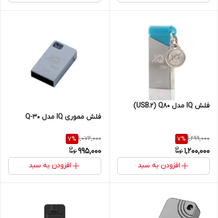
فلش IQ مدل USB.2) Q80)
فلش مموری IQ مدل Q-30
1,072,000
1,299,000
7
%
7
%
995,000
1,200,000
افزودن به سبد
افزودن به سبد