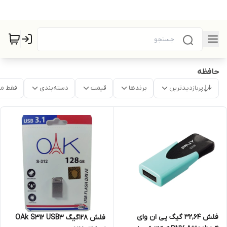
حافظه
پربازدیدترین
برندها
قیمت
دسته‌بندی
فقط م
فلش 32,64 گیگ پی ان وای
فلش 128گیگ OAk S312 USB3