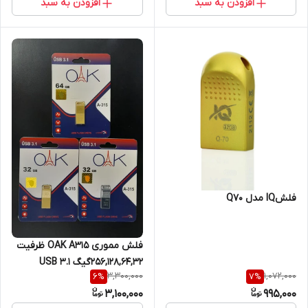
افزودن به سبد
افزودن به سبد
فلشIQ مدل Q70
فلش مموری OAK A315 ظرفیت
256,128,64,32گیگ USB 3.1
3,300,000
1,072,000
6
%
7
%
3,100,000
995,000