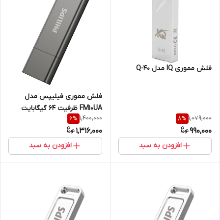
فلش مموری IQ مدل Q-40
فلش مموری فیلیپس مدل
FM10UA ظرفیت ۶۴ گیگابایت
1,400,000
1,079,000
6
%
8
%
1,316,000
990,000
افزودن به سبد
افزودن به سبد