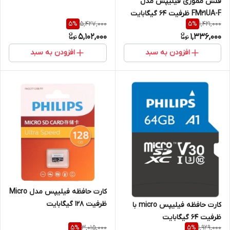
فلش مموری فیلیپس مدل
FM21UA-F ظرفیت 64 گیگابایت
5,427,000
1,421,000
5
%
5
%
5,102,000
1,336,000
افزودن به سبد
افزودن به سبد
کارت حافظه فیلیپس مدل Micro
ظرفیت 128 گیگابایت
کارت حافظه فیلیپس micro با
ظرفیت 64 گیگابایت
3,015,000
1,929,000
5
%
5
%