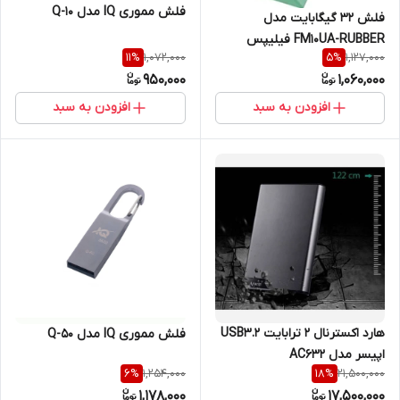
فلش مموری IQ مدل Q-10
فلش ۳۲ گیگابایت مدل
FM10UA-RUBBER فیلیپس
1,072,000
1,127,000
11
%
5
%
(PHILIPS) USB 2.0
950,000
1,060,000
افزودن به سبد
افزودن به سبد
هارد اکسترنال 2 ترابایت USB3.2
فلش مموری IQ مدل Q-50
اپیسر مدل AC632
1,254,000
21,500,000
6
%
18
%
1,178,000
17,500,000