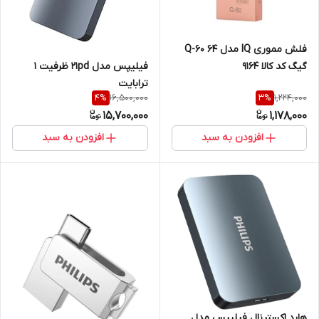
فلش مموری IQ مدل Q-60 64
فیلیپس مدل 21pd ظرفیت 1
گیگ کد کالا 9164
ترابایت
16,500,000
1,224,000
4
%
3
%
15,700,000
1,178,000
افزودن به سبد
افزودن به سبد
هارد اکسترنال فیلیپس مدل