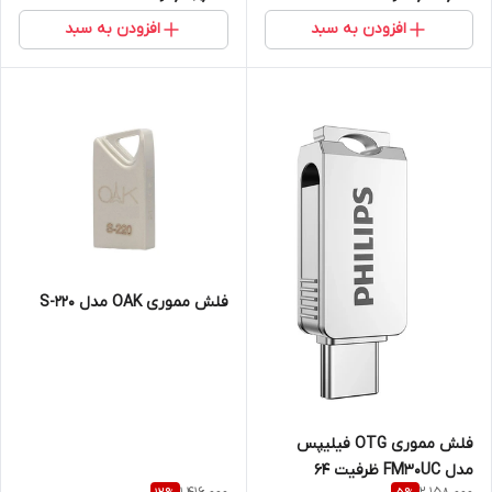
افزودن به سبد
افزودن به سبد
فلش مموری OAK مدل S-220
فلش مموری OTG فیلیپس
مدل FM30UC ظرفیت 64