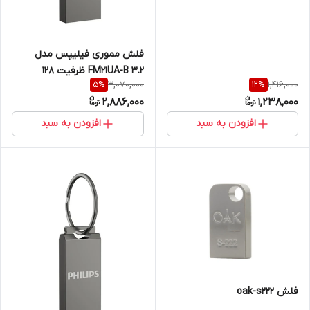
فلش مموری فیلیپس مدل
FM21UA-B 3.2 ظرفیت 128
3,070,000
1,416,000
5
%
12
%
گیگابایت با رابط USB 3.2
2,886,000
1,238,000
افزودن به سبد
افزودن به سبد
فلش oak-s222