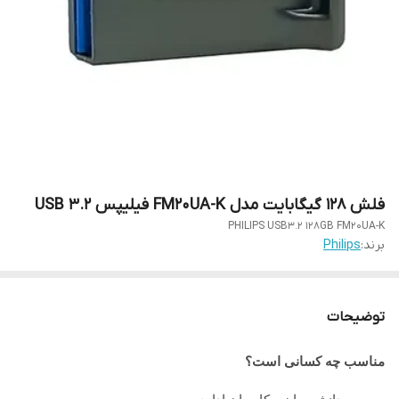
فلش 128 گیگابایت مدل FM20UA-K فیلیپس USB 3.2
PHILIPS USB3.2 128GB FM20UA-K
برند:
Philips
توضیحات
مناسب چه کسانی است؟