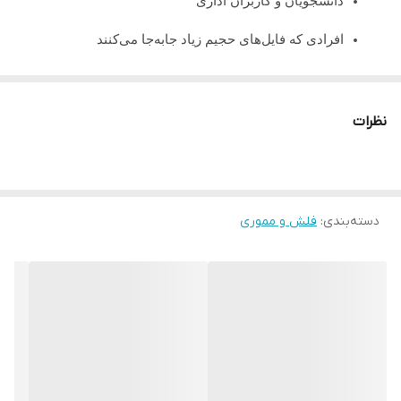
دانشجویان و کاربران اداری
افرادی که فایل‌های حجیم زیاد جابه‌جا می‌کنند
کاربران حرفه‌ای که به سرعت بالا نیاز دارند
فروشگاه‌های لوازم جانبی کامپیوتر
نظرات
کسانی که به دنبال فلش سریع و باکیفیت هستند
دسته‌بندی
:
فلش و مموری
سازگاری گسترده
USB
کارکرد روی ویندوز، مک، لینوکس، تلویزیون و دستگاه‌های پخش
مقاومت خوب در برابر استفاده طولانی