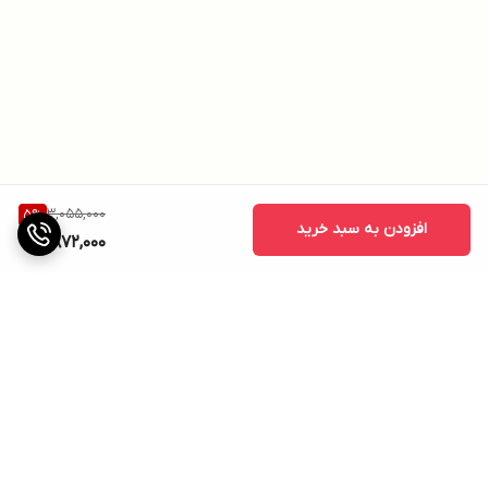
3,055,000
5
%
افزودن به سبد خرید
2,872,000
برگشت به بالا