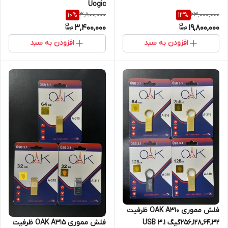
Uogic
3,800,000
23,000,000
10
%
13
%
3,400,000
19,800,000
افزودن به سبد
افزودن به سبد
فلش مموری OAK A310 ظرفیت
256,128,64,32گیگ USB 3.1
فلش مموری OAK A315 ظرفیت