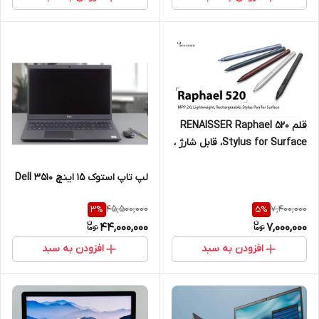
قلم RENAISSER Raphael 520
Stylus for Surface، قابل شارژ ،
ساخت تایوان، حساسیت فشار،
Match ALL Surface Pro ،
لپ تاپ استوک 15 اینچ Dell 3510
اتصال مغناطیسی به بدنه
45,500,000
7,400,000
3
%
5
%
44,000,000
7,000,000
افزودن به سبد
افزودن به سبد