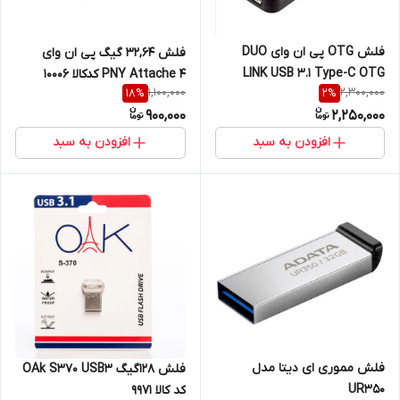
فلش OTG پی ان وای DUO
فلش 32,64 گیگ پی ان وای
LINK USB 3.1 Type-C OTG
PNY Attache 4 کدکالا 10006
1,100,000
2,300,000
18
%
2
%
900,000
2,250,000
افزودن به سبد
افزودن به سبد
فلش مموری ای دیتا مدل
فلش 128گیگ OAk S370 USB3
UR350
کد کالا 9971