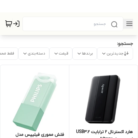
جستجو:
جدیدترین
برندها
قیمت
دسته‌بندی
فقط محص
هارد اکسترنال 2 ترابایت USB3.2
فلش مموری فیلیپس مدل