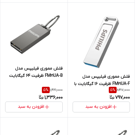
فلش مموری فیلیپس مدل
FM21UA-B ظرفیت 64 گیگابایت
فلش مموری فیلیپس مدل
USB2.0
FM21UA-F ظرفیت 16 گیگابایت با
1,421,000
847,000
5
%
5
%
رابط USB 2.0
1,336,000
797,000
افزودن به سبد
افزودن به سبد