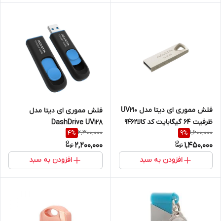
فلش مموری ای دیتا مدل UV210
فلش مموری ای دیتا مدل
ظرفیت 64 گیگابایت کد کالا9462
DashDrive UV128
2,300,000
1,600,000
4
%
9
%
2,200,000
1,450,000
افزودن به سبد
افزودن به سبد