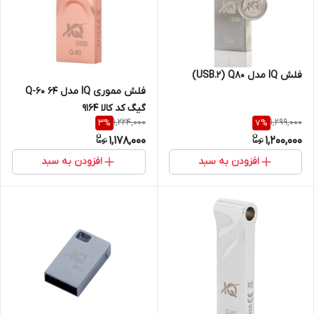
فلش IQ مدل USB.2) Q80)
فلش مموری IQ مدل Q-60 64
گیگ کد کالا 9164
1,224,000
1,299,000
3
%
7
%
1,178,000
1,200,000
افزودن به سبد
افزودن به سبد