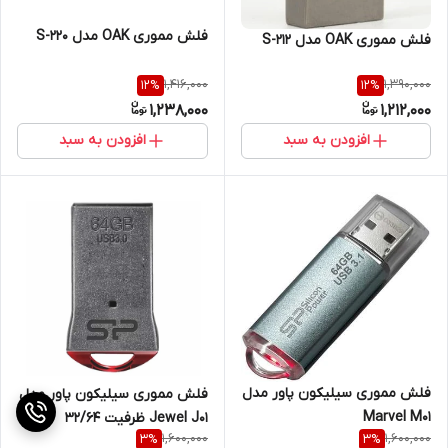
فلش مموری OAK مدل S-220
فلش مموری OAK مدل S-212
1,416,000
1,390,000
12
%
12
%
1,238,000
1,212,000
افزودن به سبد
افزودن به سبد
فلش مموری سیلیکون پاور مدل
فلش مموری سیلیکون پاور مدل
Marvel M01
Jewel J01 ظرفیت 32/64
1,600,000
1,600,000
3
%
3
%
گیگابایت کد کالا 5382