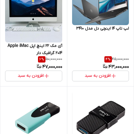
لپ تاپ 14 اینچی دل مدل 3410
آی مک 22 اینچ اپل Apple iMac
2014 گرافیک دار
50,000,000
45,000,000
6
%
4
%
47,000,000
43,000,000
افزودن به سبد
افزودن به سبد