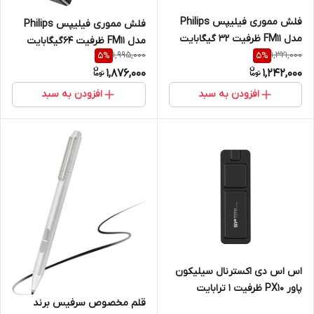
فلش مموری فیلیپس Philips
فلش مموری فیلیپس Philips
مدل FM11 ظرفیت 32 گیگابایت
مدل FM11 ظرفیت 64گیگابایت
USB 3.2
1,995,000
1,321,000
5
%
5
%
USB 3.2
1,876,000
1,242,000
افزودن به سبد
افزودن به سبد
اس اس دی اکسترنال سیلیکون
پاور PX10 ظرفیت 1 ترابایت
قلم مخصوص سرفیس برند