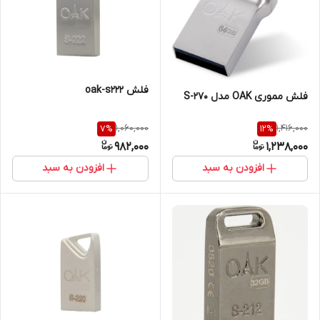
فلش oak-s222
فلش مموری OAK مدل S-270
1,060,000
1,416,000
7
%
12
%
982,000
1,238,000
افزودن به سبد
افزودن به سبد