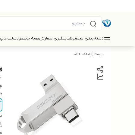
دسته‌بندی محصولات
پیگیری سفارش
همه محصولات
لپ تاپ
ویستا رایانه
/
حافظه
فل
.1
بر
ظ
دس
را
ظ