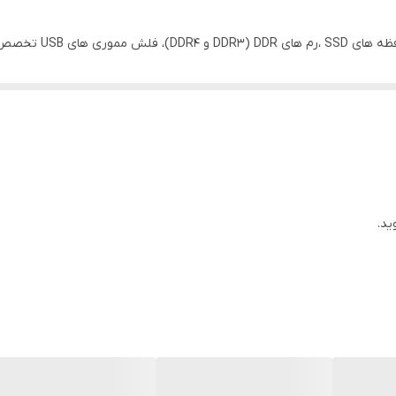
عالیت میکند . تکنسین های سختگیر QC این شرکت تست دوگانه قطعه به قطعه را روی محصولات نهایی ان
بررسی می کنند. بنابراین نرخ بازگشت کمتر از 0.5٪ است. محصولات OSCOO در حال حاضر در بازار های 
ید.
بدنه این محصول فلزی ( استیل ) بوده و طراحی چرحشی این 
فلش مموری با پورت USB 3.1 GEN1 با بالاترین سرعت
ستم عامل ها ( WINDOWS / ANDROID / MAC OS / LINUX و . . .)