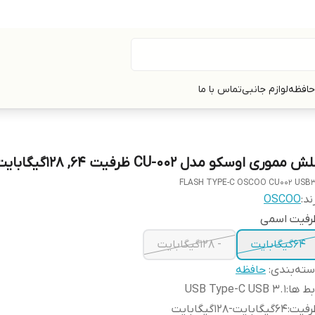
حافظه
لوازم جانبی
تماس با ما
ش مموری اوسکو مدل CU-002 ظرفیت 64, 128گیگابایت
FLASH TYPE-C OSCOO CU002 USB3
ند:
OSCOO
رفیت اسمی
64گیگابایت
- 128گیگابایت
ته‌بندی
:
حافظه
بط ها
:
USB Type-C USB ۳.۱
رفیت
:
64گیگابایت-128گیگابایت