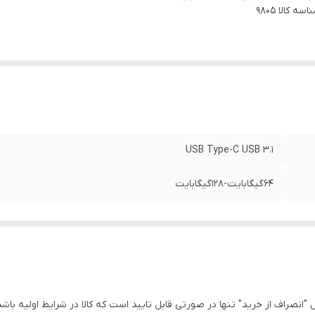
اسه کالا
9805
USB Type-C USB ۳.۱
64گیگابایت-128گیگابایت
انصراف از خرید" تنها در صورتی قابل تایید است که کالا در شرایط اولیه باشد 