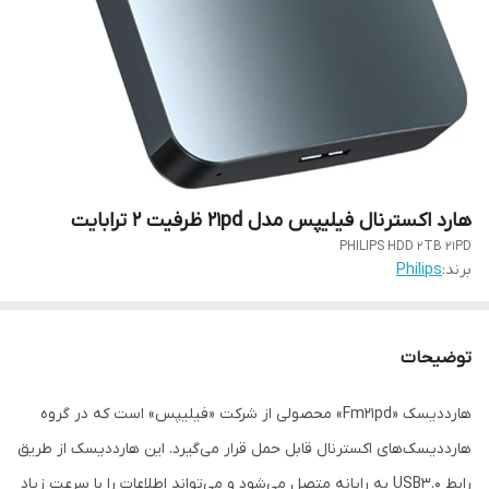
هارد اکسترنال فیلیپس مدل 21pd ظرفیت 2 ترابایت
PHILIPS HDD 2TB 21PD
برند:
Philips
توضیحات
هارددیسک «Fm21pd» محصولی از شرکت «فیلیپس» است که در گروه
هارددیسک‌های اکسترنال قابل حمل قرار می‌گیرد. این هارددیسک از طریق
رابط USB3.0 به رایانه متصل می‌شود و می‌تواند اطلاعات را با سرعت زیاد