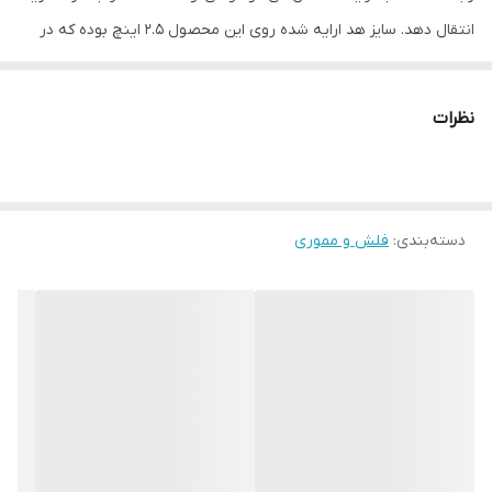
انتقال دهد. سایز هد ارایه شده روی این محصول 2.5 اینچ بوده که در
یک قاب فلزی بسیار زیبا قرار گرفته است. بدنه‌ی فلزی این محصول
بسیار با کیفیت است به‌گونه‌ای که هنگام در دست گرفتنش طراحی
نظرات
منحصر به فرد آن هر سلیقه‌ای را راضی می‌کند. ظرفیت 2 ترابایتی این
هارددیسک برای افرادی‌ که اطلاعات زیادی برای ذخیره‌سازی دارند، مناسب
است. ابعاد بسیار کوچک و وزن مناسب آن باعث شده که به راحتی بتوان
دسته‌بندی
:
فلش و مموری
همیشه آن‌ را با خود همراه داشت. اگر قصد تهیه‌ی یک هارددیسک ساده
را دارید، Fm21pd می‌تواند انتخاب مناسبی برای شما باشد. کم حجم و
مقرون به صرفه. با توجه به این‌که فضای زیادی اشغال نمی‌کند، برای
استفاده‌ی عکاسان، دانشجویان، گرافیست‌ها و غیره گزینه‌ی خوبی‌ست. در
واقع شبیه یک فلش‌مموری بزرگ عمل می‌کند. استفاده از این هارد بسیار
سریع و آسان است، طوری‌که یکی از پر طرفدارترین محصولات این شرکت
به حساب می‌شود.