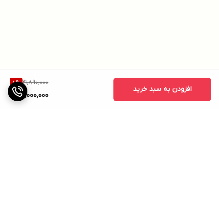
21,890,000
8
%
افزودن به سبد خرید
20,000,000
برگشت به بالا