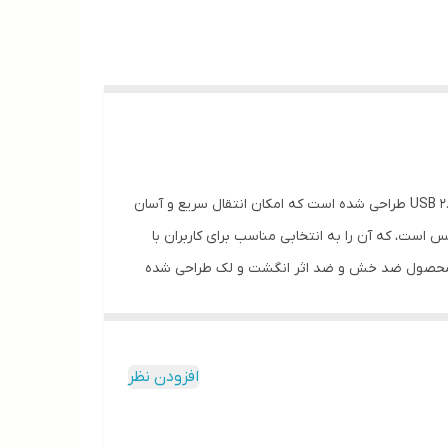
فلش مموری فیلیپس مدل FM21UA-B یک گزینه عالی برای ذخیره‌سازی اطلاعات با ظرفیت ۱۶ گیگابایت است. این فلش مموری با رابط USB 2.0 طراحی شده است که امکان انتقال سریع و آسان
. یکی از ویژگی‌های برجسته این محصول سازگاری آن با سیستم‌عامل‌های مختلف از جمله ویندوز، مک OS و لینوکس است، که آن را به انتخابی مناسب برای کاربران با
ی FM21UA-B دارای قابلیت‌های ویژه‌ای نیز هست؛ این محصول ضد خش و ضد اثر انگشت و لک طراحی شده
آن است که باعث می‌شود ظاهر آن همیشه تمیز و زیبا
بماند. همچنین، سرعت استاندارد انتقال اطلاعات در این فلش مموری به صورت زیر است: سرعت خواندن (Read) تا ۳۰ مگابایت بر ثانیه و سرعت نوشتن (Write) تا ۱۵ مگابایت بر ثانیه، که به
ان را می‌دهد تا به راحتی و با سرعت بالا اطلاعات خود را منتقل کنید. به طور کلی فلش مموری فیلیپس مدل FM21UA-B با طراحی کاربرپسند و ویژگی‌های منحصر به فرد، گزینه‌ای
افزودن نظر