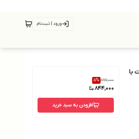
ورود | ثبت‌نام
یت 16 گیگابایت با
5
%
897,000
844,000
افزودن به سبد خرید