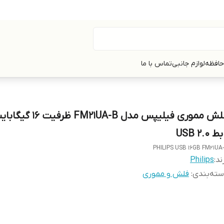
حافظه
لوازم جانبی
تماس با ما
فلش مموری فیلیپس مدل FM21UA-B ظرف
ط USB 2.0
PHILIPS USB 16GB FM21UA
ند:
Philips
ته‌بندی
:
فلش و مموری