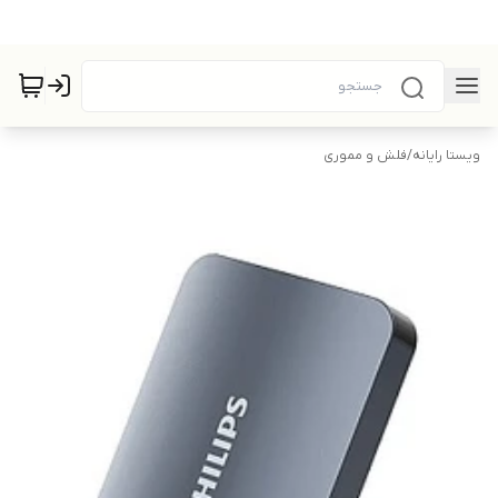
ویستا رایانه
/
فلش و مموری