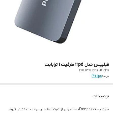
فیلیپس مدل 21pd ظرفیت 1 ترابایت
PHILIPS HDD 1TB 21PD
برند:
Philips
توضیحات
هارددیسک «Fm21pd» محصولی از شرکت «فیلیپس» است که در گروه