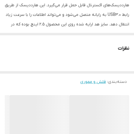
هارددیسک‌های اکسترنال قابل حمل قرار می‌گیرد. این هارددیسک از طریق
رابط USB3.0 به رایانه متصل می‌شود و می‌تواند اطلاعات را با سرعت زیاد
انتقال دهد. سایز هد ارایه شده روی این محصول 2.5 اینچ بوده که در
یک قاب فلزی بسیار زیبا قرار گرفته است. بدنه‌ی فلزی این محصول
بسیار با کیفیت است به‌گونه‌ای که هنگام در دست گرفتنش طراحی
نظرات
منحصر به فرد آن هر سلیقه‌ای را راضی می‌کند. ظرفیت 1ترابایتی این
هارددیسک برای افرادی‌ که اطلاعات زیادی برای ذخیره‌سازی دارند، مناسب
است. ابعاد بسیار کوچک و وزن مناسب آن باعث شده که به راحتی بتوان
دسته‌بندی
:
فلش و مموری
همیشه آن‌ را با خود همراه داشت. اگر قصد تهیه‌ی یک هارددیسک ساده
را دارید، Fm21pd می‌تواند انتخاب مناسبی برای شما باشد. کم حجم و
مقرون به صرفه. با توجه به این‌که فضای زیادی اشغال نمی‌کند، برای
استفاده‌ی عکاسان، دانشجویان، گرافیست‌ها و غیره گزینه‌ی خوبی‌ست. در
واقع شبیه یک فلش‌مموری بزرگ عمل می‌کند. استفاده از این هارد بسیار
سریع و آسان است، طوری‌که یکی از پر طرفدارترین محصولات این شرکت