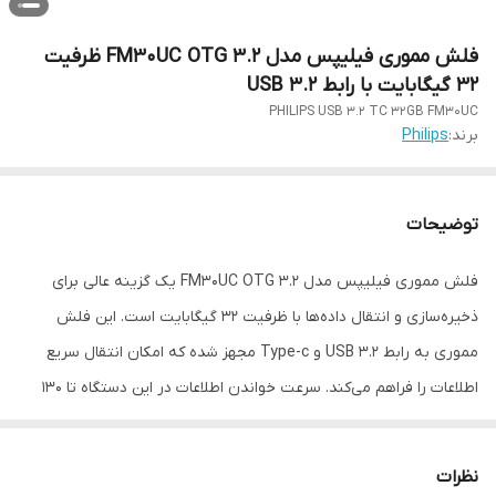
فلش مموری فیلیپس مدل FM30UC OTG 3.2 ظرفیت
32 گیگابایت با رابط USB 3.2
PHILIPS USB 3.2 TC 32GB FM30UC
برند:
Philips
توضیحات
فلش مموری فیلیپس مدل FM30UC OTG 3.2 یک گزینه عالی برای
ذخیره‌سازی و انتقال داده‌ها با ظرفیت 32 گیگابایت است. این فلش
مموری به رابط USB 3.2 و Type-c مجهز شده که امکان انتقال سریع
اطلاعات را فراهم می‌کند. سرعت خواندن اطلاعات در این دستگاه تا 130
مگابایت بر ثانیه و سرعت نوشتن آن تا 80 مگابایت بر ثانیه می‌رسد، که
این ویژگی‌ها باعث می‌شود تا کاربر بتواند به راحتی فایل‌های بزرگ را
نظرات
منتقل کند.این فلش مموری با سیستم‌عامل‌های مختلف شامل ویندوز،