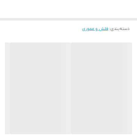
مک OS و لینوکس سازگار است، بنابراین می‌توانید از آن در انواع
دستگاه‌ها استفاده کنید. همچنین، قابلیت‌های ضد خش و ضد اثر
دسته‌بندی
:
فلش و مموری
انگشت و لک، موجب می‌شود که ظاهر آن همیشه تمیز و زیبا باقی بماند.
با توجه به این ویژگی‌ها، فلش مموری فیلیپس FM30UC یک انتخاب
مناسب برای کسانی است که به دنبال یک وسیله مطمئن و کارآمد برای
ذخیره‌سازی اطلاعات خود هستند.