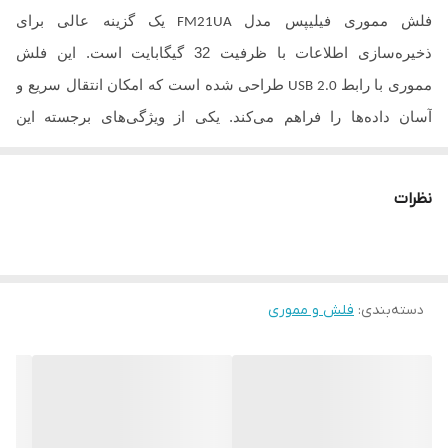
فلش مموری فیلیپس مدل
یک گزینه عالی برای
FM21UA
ذخیره‌سازی اطلاعات با ظرفیت
32
گیگابایت است. این فلش
مموری با رابط
طراحی شده است که امکان انتقال سریع و
USB 2.0
آسان داده‌ها را فراهم می‌کند. یکی از ویژگی‌های برجسته این
محصول سازگاری آن با سیستم‌عامل‌های مختلف از جمله ویندوز،
مک
و لینوکس است، که آن را به انتخابی مناسب برای کاربران با
OS
نظرات
سیستم‌عامل‌های گوناگون تبدیل می‌کند. علاوه بر ظرفیت و
سازگاری، فلش مموری
دارای قابلیت‌های ویژه‌ای نیز
FM21UA
هست؛ این محصول ضد خش و ضد اثر انگشت و لک طراحی شده
دسته‌بندی
:
فلش و مموری
است، که به حفظ ظاهر و کیفیت آن کمک می‌کند. یکی از ویژگی‌های
برجسته این فلش مموری، قابلیت ضد خش و ضد اثر انگشت و لک آن
است که باعث می‌شود ظاهر آن همیشه تمیز و زیبا بماند. همچنین،
سرعت استاندارد انتقال اطلاعات در این فلش مموری به صورت زیر
است: سرعت خواندن
تا
۳۰
مگابایت بر ثانیه و سرعت نوشتن
(Read)