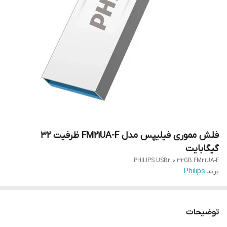
فلش مموری فیلیپس مدل FM21UA-F ظرفیت 32
گیگابایت
PHILIPS USB2.0 32GB FM21UA-F
برند:
Philips
توضیحات