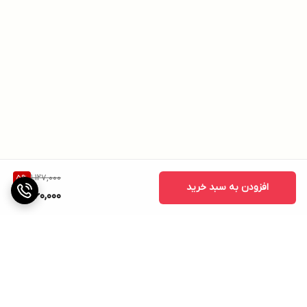
1,127,000
5
%
افزودن به سبد خرید
1,060,000