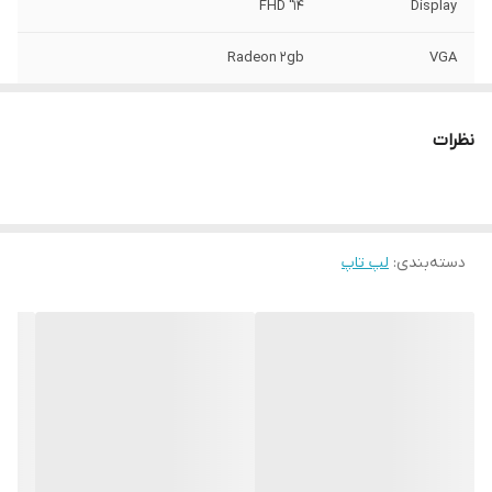
14" FHD
Display
Radeon 2gb
VGA
حافظه داخلی
512GB
نظرات
مقدار RAM
16GB
دسته‌بندی
:
لپ تاپ