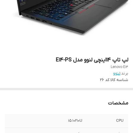
لپ تاپ 14اینچی لنوو مدل E14-PS
Lenovo E14
برند:
لنوو
شناسه کالا
کد 26
مشخصات
i5 10210U
CPU