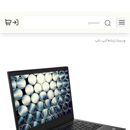
ویستا رایانه
/
لپ تاپ