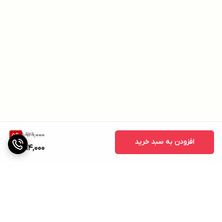
1,929,000
5
%
افزودن به سبد خرید
1,814,000