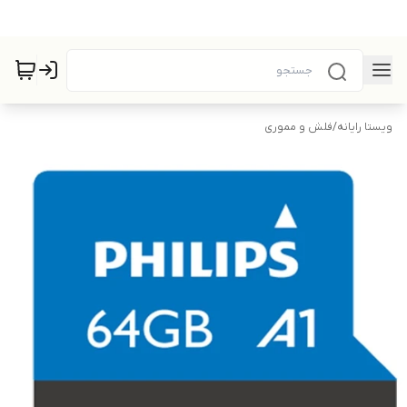
ویستا رایانه
/
فلش و مموری