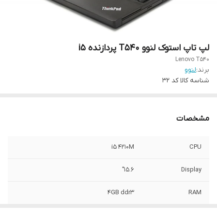
لپ تاپ استوک لنوو T540 پردازنده i5
Lenovo T540
برند:
لنوو
شناسه کالا
کد 32
مشخصات
i5 4210M
CPU
15.6"
Display
4GB ddr3
RAM
Intel HD
VGA