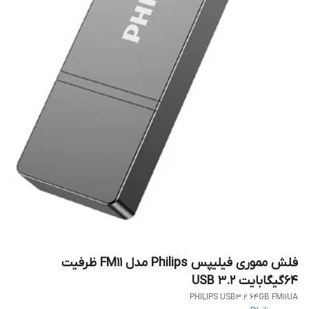
فلش مموری فیلیپس Philips مدل FM11 ظرفیت
64گیگابایت USB 3.2
PHILIPS USB3.2 64GB FM11UA