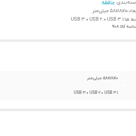
ته‌بندی
:
حافظه
عاد
:
۵۸x۱۸x۱۰ میلی‌متر
بط ها
:
USB ۳.۰ USB ۲.۰ USB ۳.۱
اسه کالا
9108
۵۸x۱۸x۱۰ میلی‌متر
USB ۳.۰ USB ۲.۰ USB ۳.۱