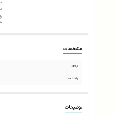
دس
اب
را
شن
مشخصات
ابعاد
رابط ها
توضیحات