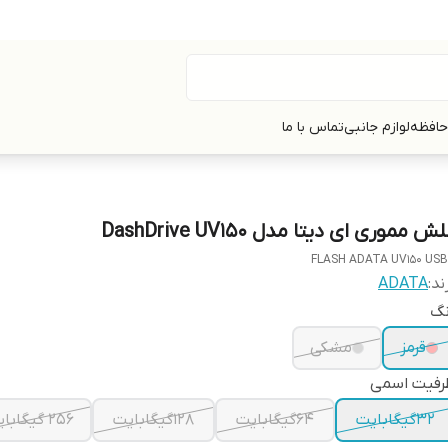
حافظه
لوازم جانبی
تماس با ما
ش مموری ای دیتا مدل DashDrive UV150
FLASH ADATA UV150 US
ند:
ADATA
نگ
قرمز
مشکی
رفیت اسمی
32گیگابایت
64گیگابایت
128گیگابایت
256 گیگابایت