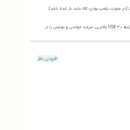
(در صورت پلمپ بودن، کالا نباید باز شده باشد).
فلش مموری UV150 ترکیبی از ظاهر زیبا و جواهر مانند همراه با قیمت اقتصادی و سرعت بالا می‌باشد. این فلش مموری با بهره‌گیری از رابط USB 3.0 بالاترین سرعت خواندن و نوشتن را در
اختیار شما قرار می‌دهد. پورت USB 3.0 قابلیت انتقال دوکاناله دارد و قادر است به شما حداکثر سرعت خواندن تا 90 مگابیت بر ثانیه و حداکثر سرعت نوشتن تا 40 مگابایت در ثانیه را ارایه
دهید و با USB 2.0 هم کاملاً سازگار است. کمپانی ای دیتا UV150 را مدرن، به روز و کاربردی و در رنگ‌های قرمز و مشکی طراحی و به بازار عرضه کرده است، البته ناگفته نماند سطح براق UV150
نشود و فلش مموری زیبایی خود را همچنان حفظ کند.
افزودن نظر
همچنین یک شکاف بزرگ در پایین درایو قرار داده شده تا شما بتوانید هر نوع بندی را که می‌خواهید به آن قسمت متصل نمایید تا امکان گم شدن خود فلش هم به حداقل برسد. UV150 در
الایی را هم به شما ارایه دهد.