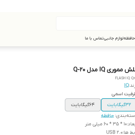
حافظه
لوازم جانبی
تماس با ما
ش مموری IQ مدل Q-20
FLASH IQ Q
ند:
IQ
رفیت اسمی
32گیگابایت
64گیگابایت
ته‌بندی
:
حافظه
عاد
:
10 * 35 * 60 میلی متر
بط ها
:
USB 2.0