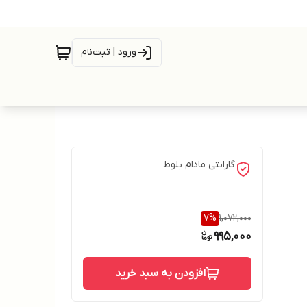
ورود | ثبت‌نام
گارانتی مادام بلوط
7
%
1,072,000
995,000
افزودن به سبد خرید