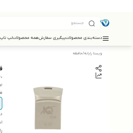
دسته‌بندی محصولات
پیگیری سفارش
همه محصولات
لپ تاپ
ویستا رایانه
/
حافظه
فل
20
بر
ظ
دس
اب
را