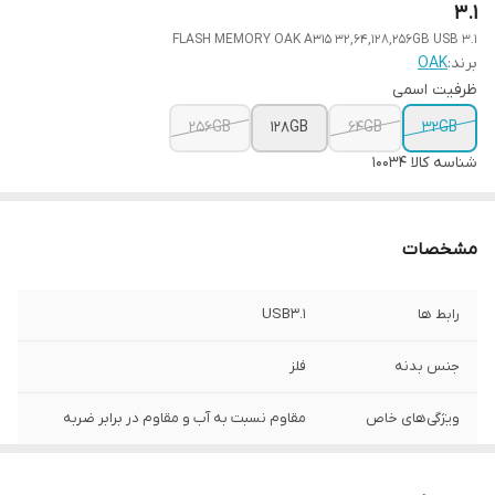
3.1
FLASH MEMORY OAK A315 32,64,128,256GB USB 3.1
برند:
OAK
ظرفیت اسمی
256GB
128GB
64GB
32GB
شناسه کالا
10034
مشخصات
رابط ها
USB3.1
جنس بدنه
فلز
ویژگی‌های خاص
مقاوم نسبت به آب و مقاوم در برابر ضربه