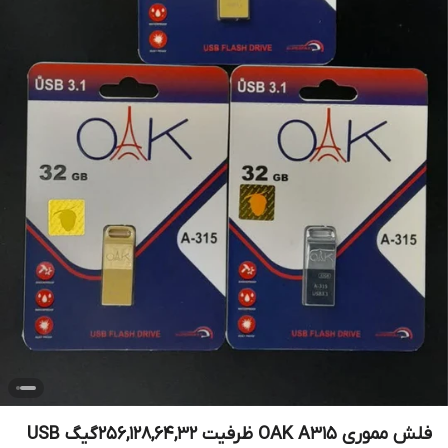
فلش مموری OAK A315 ظرفیت 256,128,64,32گیگ USB