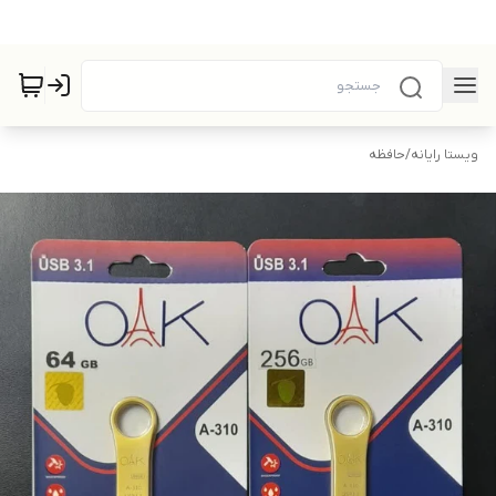
ویستا رایانه
/
حافظه