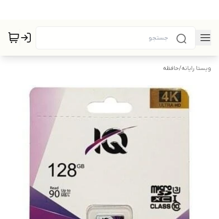
ویستا رایانه
/
حافظه