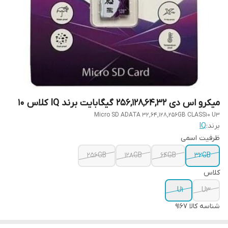
میکرو اس دی 256,128,64,32 گیگابایت برند IQ کلاس 10
Micro SD ADATA 32,64,128,256GB CLASS10 U3
برند:
IQ
ظرفیت اسمی
256GB
128GB
64GB
32GB
کلاس
U1
U3
شناسه کالا
9167