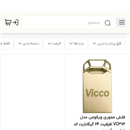
پربازدیدترین
برندها
قیمت
دسته‌بندی
فقط م
فلش مموری ویکومن مدل
VC372 ظرفیت 64 گیگابایت کد