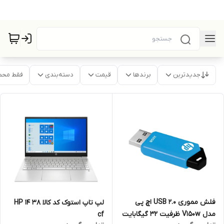
جدیدترین
برندها
قیمت
دسته‌بندی
فقط محص
فلش مموری USB 2.0 اچ پی
لپ تاپ استوک کد کالا 38 HP 14
مدل V150w ظرفیت 32 گیگابایت
cf