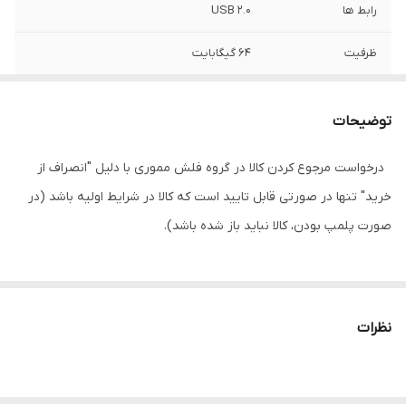
رابط ها
USB ۲.۰
ظرفیت
۶۴ گیگابایت
توضیحات
درخواست مرجوع کردن کالا در گروه فلش مموری با دلیل "انصراف از
خرید" تنها در صورتی قابل تایید است که کالا در شرایط اولیه باشد (در
صورت پلمپ بودن، کالا نباید باز شده باشد).
فلش‌مموری AH112 محصولی از شرکت اپیسر است که از طریق درگاه
USB2.0 به رایانه شما متصل می‌شود و شما را در ذخیره سازی و انتقال
نظرات
اطلاعات همراهی می‌کند. این فلش‌مموری از بدنه‌ی فلزی بهره می‌برد که
مقاومت خوبی در برابر بسیاری از صدمات می‌تواند ارایه کند. ابعاد این
محصول به گونه‌ای است که به راحتی می‌توان آن‌را همیشه با خود به