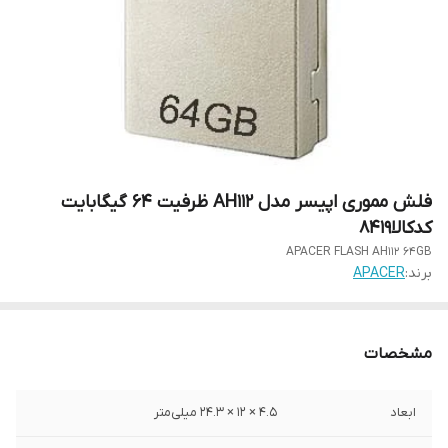
فلش مموری اپیسر مدل AH112 ظرفیت 64 گیگابایت
کدکالا8419
APACER FLASH AH112 64GB
برند:
APACER
مشخصات
ابعاد
۴.۵ × ۱۲ × ۲۴.۳ میلی‌متر