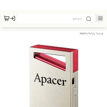
ویستا رایانه
/
حافظه