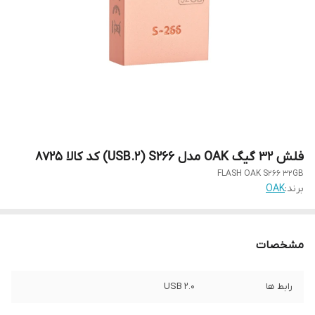
فلش 32 گیگ OAK مدل USB.2) S266) کد کالا 8725
FLASH OAK S266 32GB
برند:
OAK
مشخصات
رابط ها
USB 2.0