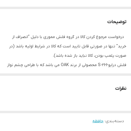
توضیحات
درخواست مرجوع کردن کالا در گروه فلش مموری با دلیل "انصراف از
خرید" تنها در صورتی قابل تایید است که کالا در شرایط اولیه باشد (در
صورت پلمپ بودن، کالا نباید باز شده باشد).
فلش درایو S-266 محصولی از برند OAK می باشد که با طراحی چشم نواز
و کارایی فوق العاده نیاز هر شخصی را برطرف می کند .
ویژگی های خاص و خارق العاده این محصول باعث شده تا این کالا در بین
نظرات
رقبا یک پله بالاتر قرار بگیرد . ویژگی هایی چون ضد آب و ضد امواج
الکترومغناطیس در کنار سرعت بالا در انتقال اطلاعات و همچنین گارانتی
معتبر تعویض این محصول را در رده های بالاتر نسبت به کالاهای مشابه
دسته‌بندی
:
قرار می دهد .
حافظه