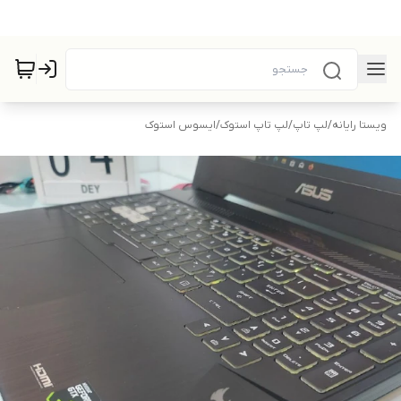
ویستا رایانه
/
لپ تاپ
/
لپ تاپ استوک
/
ایسوس استوک