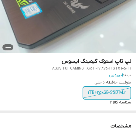
لپ تاپ استوک گیمینگ ایسوس
ASUS TUF GAMING FX86F - i7 8750H GTX 1050Ti
برند:
ایسوس
ظرفیت حافظه داخلی
1TB+256GB SSD M.2
شناسه کالا
2
مشخصات