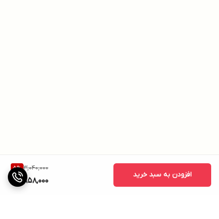
3,040,000
5
%
افزودن به سبد خرید
2,858,000