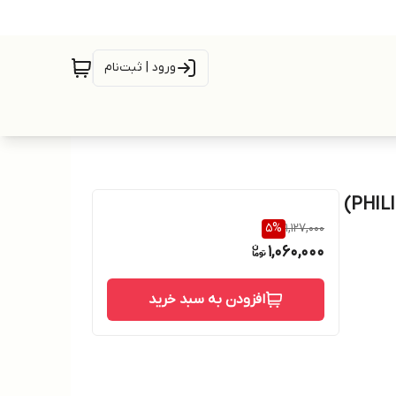
ورود | ثبت‌نام
فلش ۳۲ گیگابایت مدل FM10UA-RUBBER فیلیپس (PHILIPS)
5
%
1,127,000
1,060,000
افزودن به سبد خرید