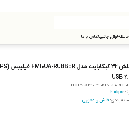
حافظه
لوازم جانبی
تماس با ما
USB 2.
PHILIPS USB2.0 32GB FM10UA-RUBB
ند:
Philips
ته‌بندی
:
فلش و مموری