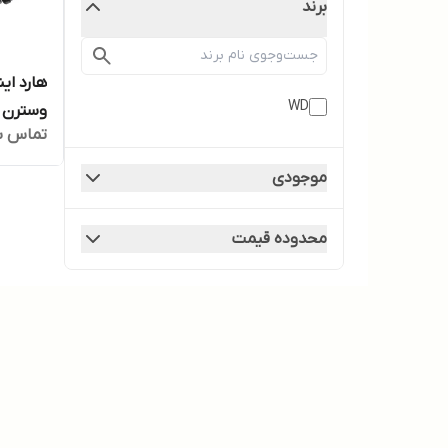
برند
WD
وسترن ب
تماس ب
موجودی
محدوده قیمت