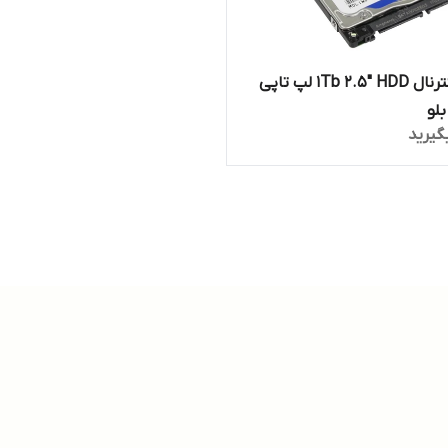
هارد اینترنال 1Tb 2.5" HDD لپ تاپی
لو
گیرید